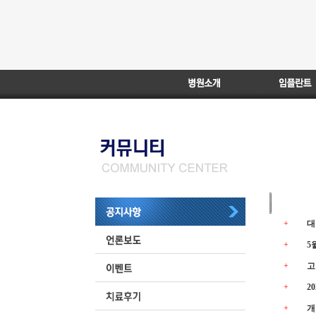
번호
|
+
대
+
5
+
고
+
2
+
개