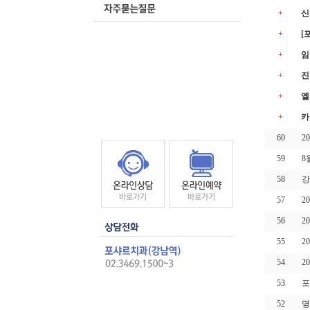
+
신
+
[
+
임
+
진
+
옐
+
카
60
2
59
8
58
강
57
2
56
2
55
2
54
2
53
포
52
명